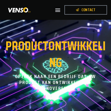
CONTACT
PRODUCTONTWIKKELI
NG
OPZOEK NAAR EEN BEDRIJF DAT UW
PRODUCT KAN ONTWIKKELEN OF
INNOVEREN?